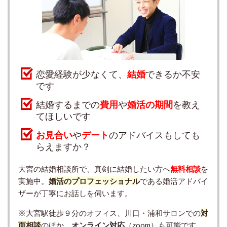
恋愛経験が少なくて、
結婚
できるか不安
です
結婚するまでの
費用
や
婚活の期間
を教え
てほしいです
お見合い
や
デート
のアドバイスもしても
らえますか？
大宮の結婚相談所で、真剣に結婚したい方へ
無料相談
を
実施中。
婚活のプロフェッショナル
である婚活アドバイ
ザーが丁寧にお話しを伺います。
※大宮駅徒歩９分のオフィス、川口・浦和サロンでの
対
面相談
のほか、
オンライン対応
（zoom）も可能です。