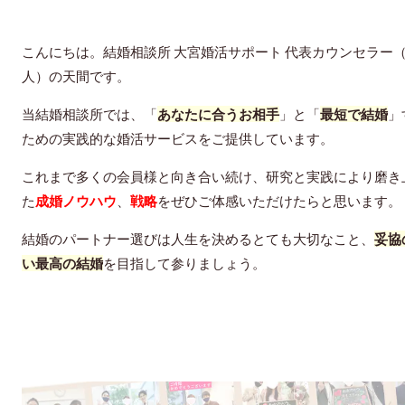
こんにちは。結婚相談所 大宮婚活サポート 代表カウンセラー
人）の天間です。
当結婚相談所では、「
あなたに合うお相手
」と「
最短で結婚
」
ための
実践的な婚活
サービスをご提供しています。
これまで多くの会員様と向き合い続け、研究と実践により磨き
た
成婚ノウハウ
、
戦略
をぜひご体感いただけたらと思います。
結婚のパートナー選びは人生を決めるとても大切なこと、
妥協
い最高の結婚
を目指して参りましょう。