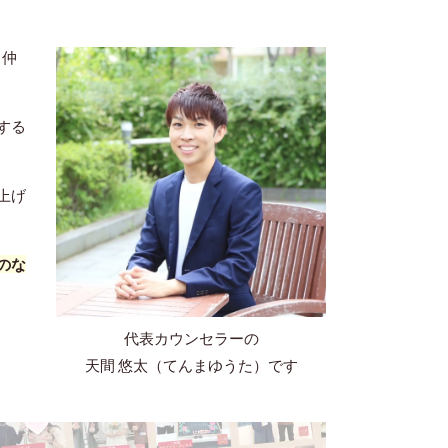
（仲
する
上げ
のな
代表カウンセラーの
天間 悠太（てんまゆうた）です