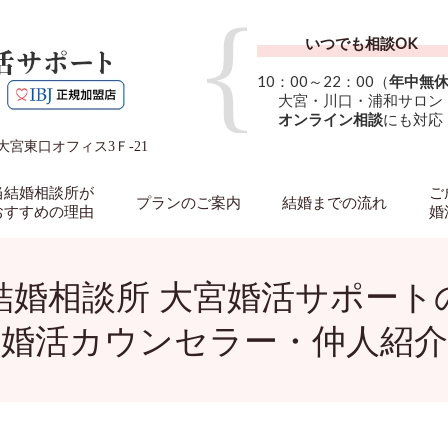
いつでも相談OK
10：00～22：00（
年中無
大宮・川口・浦和サロン
オンライン相談
にも対応
2大宮東口オフィス3Ｆ-21
当結婚相談所が
ご
プランのご案内
結婚までの流れ
おすすめの理由
婚
結婚相談所 大宮婚活サポート
婚活カウンセラー・仲人紹介