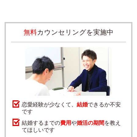
無料
カウンセリングを実施中
恋愛経験が少なくて、
結婚
できるか不安
です
結婚するまでの
費用
や
婚活の期間
を教え
てほしいです