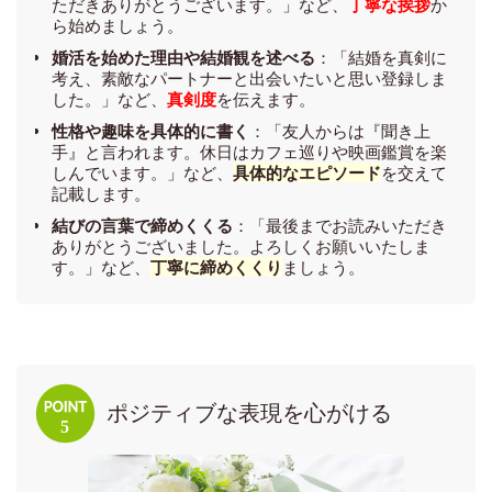
ただきありがとうございます。」など、
丁寧な挨拶
か
ら始めましょう。
婚活を始めた理由や結婚観を述べる
：「結婚を真剣に
考え、素敵なパートナーと出会いたいと思い登録しま
した。」など、
真剣度
を伝えます。
性格や趣味を具体的に書く
：「友人からは『聞き上
手』と言われます。休日はカフェ巡りや映画鑑賞を楽
しんでいます。」など、
具体的なエピソード
を交えて
記載します。
結びの言葉で締めくくる
：「最後までお読みいただき
ありがとうございました。よろしくお願いいたしま
す。」など、
丁寧に締めくくり
ましょう。
ポジティブな表現を心がける