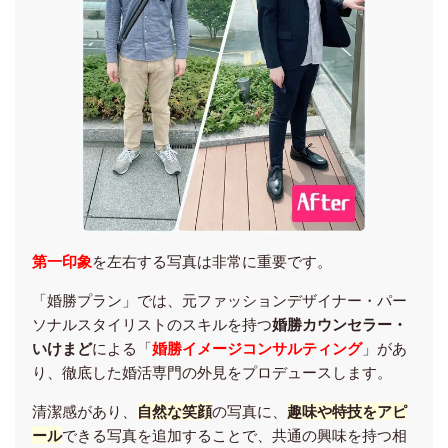
第一印象
を左右する写真は非常に重要です。
「婚勝プラン」では、元ファッションデザイナー・パー
ソナルスタイリストのスキルを持つ
婚勝カウンセラー・
いけまど
による「
婚勝イメージコンサルティング
」があ
り、徹底した婚活専門の外見をプロデュースします。
清潔感があり、
自然な笑顔
の写真に
、
趣味や特技をアピ
ール
できる写真を追加することで、共通の興味を持つ相