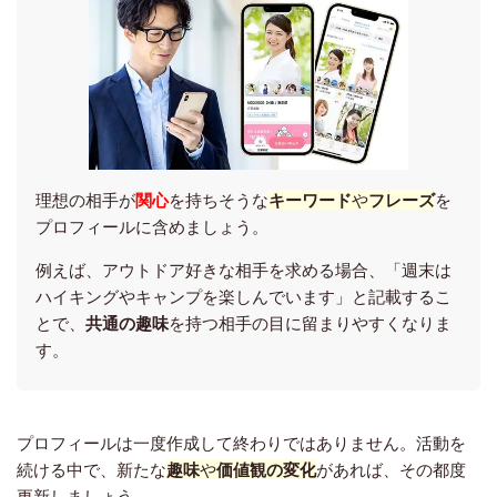
理想の相手が
関心
を持ちそうな
キーワード
や
フレーズ
を
プロフィールに含めましょう。
例えば、アウトドア好きな相手を求める場合、「週末は
ハイキングやキャンプを楽しんでいます」と記載するこ
とで、
共通の趣味
を持つ相手の目に留まりやすくなりま
す。
プロフィールは一度作成して終わりではありません。
活動を
続ける中で、新たな
趣味
や
価値観の変化
があれば、その都度
更新しましょう。